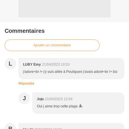
Commentaires
Ajouter un commentaire
L
LUBY Emy
21/04/2023 10:53
j'adore<br /> j'y suis allée à Pouliguen j'avais adoré<br /> biz
Répondre
J
Jojo
21/04/2023 12:04
Oui j aime trop cette plage 🏝️
B