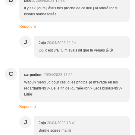
bluetit
20/04/2023 19:33
il y as 8 jours j étais très proche de ce lieu j ai adoré<br />
bisous bonnesoirée
Répondre
J
Jojo
20/04/2023 21:14
Oui c est vrai tu m avais dit que tu venais 👍😘
C
carpediem
20/04/2023 17:59
Waouh merci Jo pour ces jolies photos, je m'évade en les
regardant!<br /> Belle fin de journée<br /> Gros bisous<br />
Lili🌺
Répondre
J
Jojo
20/04/2023 18:41
Bonne soirée ma lili