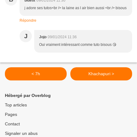
bluetit
09/01/2024 11:30
j adore ses tutos<br /> la laine as l air bien aussi <br /> bisous
Répondre
J
Jojo
09/01/2024 11:36
Oui vraiment intéressant comme tuto bisous 😘
< 7h
Khachapuri >
Hébergé par Overblog
Top articles
Pages
Contact
Signaler un abus