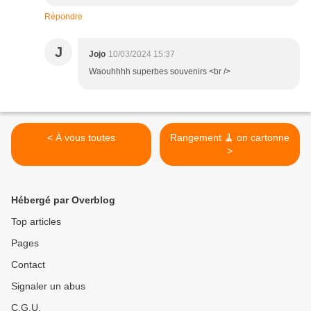
Répondre
J
Jojo
10/03/2024 15:37
Waouhhhh superbes souvenirs <br />
< À vous toutes
Rangement 🧹 on cartonne
>
Hébergé par Overblog
Top articles
Pages
Contact
Signaler un abus
C.G.U.