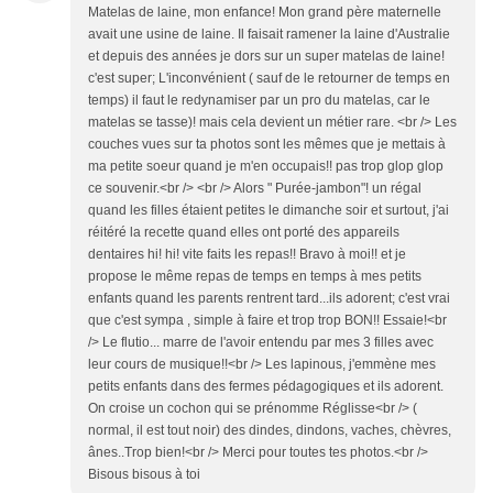
Matelas de laine, mon enfance! Mon grand père maternelle
avait une usine de laine. Il faisait ramener la laine d'Australie
et depuis des années je dors sur un super matelas de laine!
c'est super; L'inconvénient ( sauf de le retourner de temps en
temps) il faut le redynamiser par un pro du matelas, car le
matelas se tasse)! mais cela devient un métier rare. <br /> Les
couches vues sur ta photos sont les mêmes que je mettais à
ma petite soeur quand je m'en occupais!! pas trop glop glop
ce souvenir.<br /> <br /> Alors " Purée-jambon"! un régal
quand les filles étaient petites le dimanche soir et surtout, j'ai
réitéré la recette quand elles ont porté des appareils
dentaires hi! hi! vite faits les repas!! Bravo à moi!! et je
propose le même repas de temps en temps à mes petits
enfants quand les parents rentrent tard...ils adorent; c'est vrai
que c'est sympa , simple à faire et trop trop BON!! Essaie!<br
/> Le flutio... marre de l'avoir entendu par mes 3 filles avec
leur cours de musique!!<br /> Les lapinous, j'emmène mes
petits enfants dans des fermes pédagogiques et ils adorent.
On croise un cochon qui se prénomme Réglisse<br /> (
normal, il est tout noir) des dindes, dindons, vaches, chèvres,
ânes..Trop bien!<br /> Merci pour toutes tes photos.<br />
Bisous bisous à toi