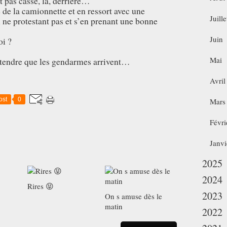
st pas cassé, là, derrière…
re de la camionnette et en ressort avec une
Juille
ui ne protestant pas et s’en prenant une bonne
Juin
oi ?
Mai
attendre que les gendarmes arrivent…
Avril
ost
0
Mars
Févri
Janvi
2025
2024
Rires 😝
2023
On s amuse dès le
matin
2022