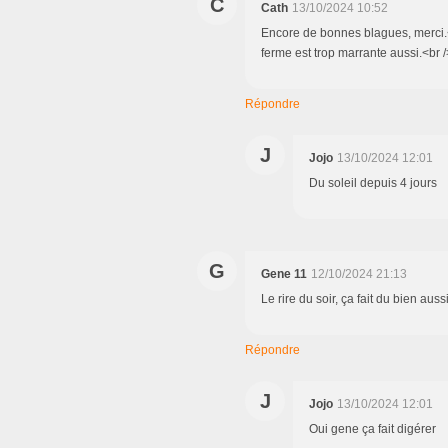
C
Cath
13/10/2024 10:52
Encore de bonnes blagues, merci.<b
ferme est trop marrante aussi.<br /
Répondre
J
Jojo
13/10/2024 12:01
Du soleil depuis 4 jours
G
Gene 11
12/10/2024 21:13
Le rire du soir, ça fait du bien aussi
Répondre
J
Jojo
13/10/2024 12:01
Oui gene ça fait digérer