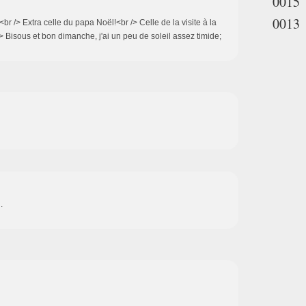
0015
0013
r /> Extra celle du papa Noël!<br /> Celle de la visite à la
> Bisous et bon dimanche, j'ai un peu de soleil assez timide;
.