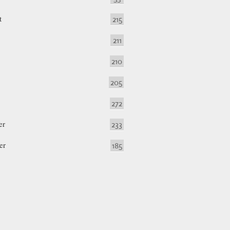
t
215
211
210
205
272
er
233
er
185