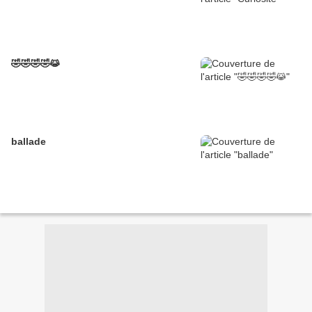
🤣🤣🤣🤣😹
ballade