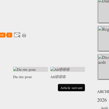
ost
0
Du rire pour
Ah🤣🤣🤣
Article suivant
ARCH
2026
Août