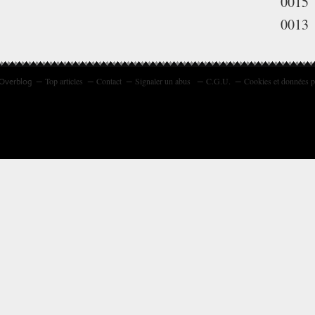
0015
0013
Top articles
Contact
Signaler un abus
C.G.U.
Cookies et données p
 Overblog