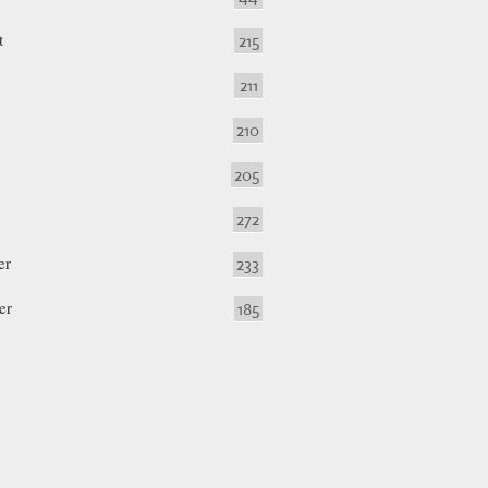
t
215
211
210
205
272
er
233
er
185