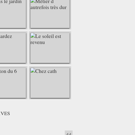
IVES
44