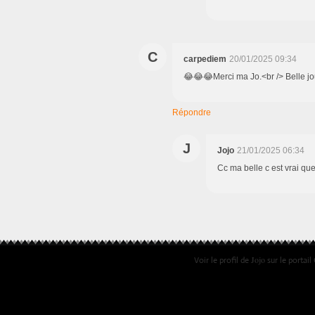
C
carpediem
20/01/2025 09:34
😂😂😂Merci ma Jo.<br /> Belle journ
Répondre
J
Jojo
21/01/2025 06:34
Cc ma belle c est vrai q
Jojo
Voir le profil de
sur le portail