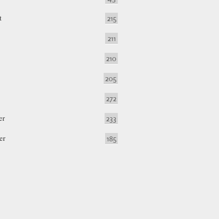
t
215
211
210
205
272
er
233
er
185