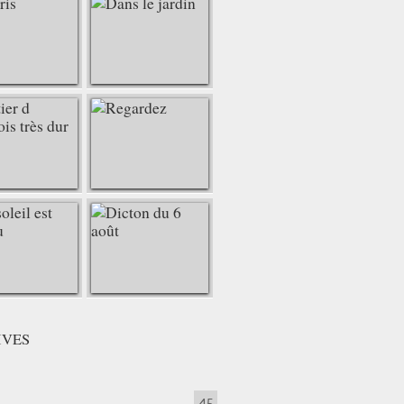
IVES
45