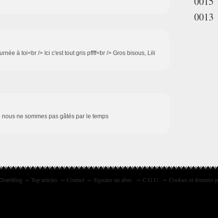
0015
0013
ée à toi<br /> Ici c'est tout gris pffff<br /> Gros bisous, Lili
ue nous ne sommes pas gâtés par le temps
Top articles
Contact
Signaler un abus
C.G.U.
Cookies et données p
 Overblog