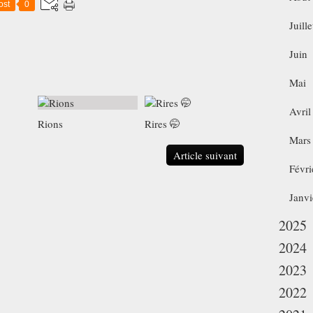
ost
0
Juille
Juin
Mai
Avril
Rions
Rires 🤭
Mars
Article suivant
Févri
Janvi
2025
2024
2023
2022