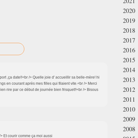
2021
2020
2019
2018
2017
2016
2015
2014
sport ,ça date!!<br /> Quelle joie d' accueillir sa belle-mère! hi
2013
gings en courant après mes filles qui filaient vite.<br /> Merci
2012
en rire par ce début de journée bien frisquet!!<br /> Bisous
2011
2010
2009
2008
/> Et courir comme ça moi aussi