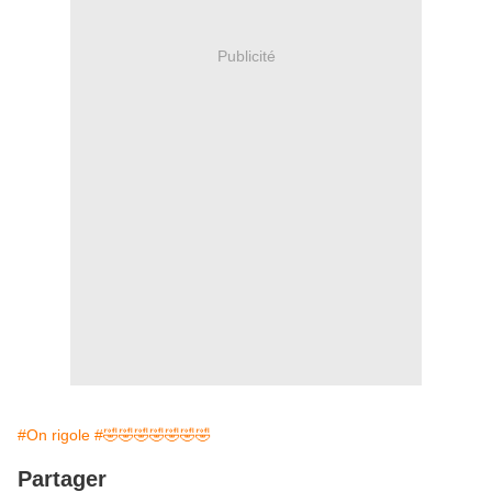
Publicité
#On rigole
#🤣🤣🤣🤣🤣🤣🤣
Partager