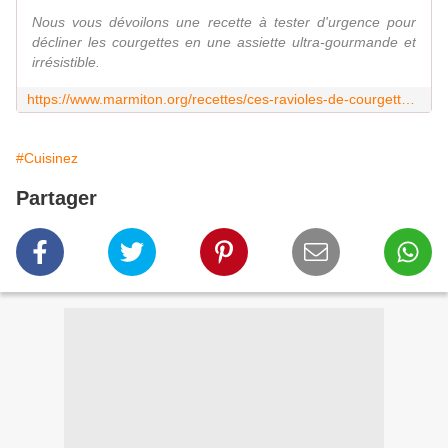
Nous vous dévoilons une recette à tester d'urgence pour
décliner les courgettes en une assiette ultra-gourmande et
irrésistible.
https://www.marmiton.org/recettes/ces-ravioles-de-courgettes-tres-faciles-a-preparer-vont-epater-toute-votre-famille-cet-ete-s4114243.html
#Cuisinez
Partager