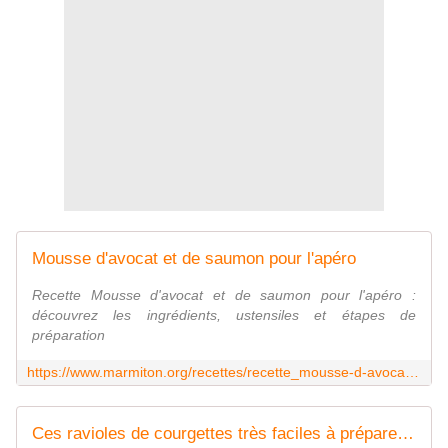
Mousse d'avocat et de saumon pour l'apéro
Recette Mousse d'avocat et de saumon pour l'apéro :
découvrez les ingrédients, ustensiles et étapes de
préparation
https://www.marmiton.org/recettes/recette_mousse-d-avocat-et-de-saumon-pour-l-apero_63848.aspx
Ces ravioles de courgettes très faciles à préparer vont épater toute votre famille cet été !