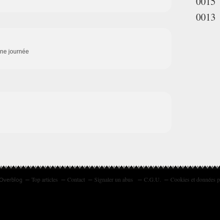
0015
0013
nne journée
Top articles
Contact
Signaler un abus
C.G.U.
Cookies et données p
 Overblog