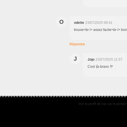
O
odette
23/07/2025 08:41
trouve<br /> assez facile<br /> bo
Répondre
J
Jojo
23/07/2025 11:57
Cool 👍 bravo 🎊
Jojo
Voir le profil de
sur le portail