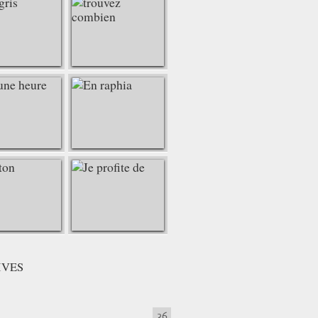
IVES
36