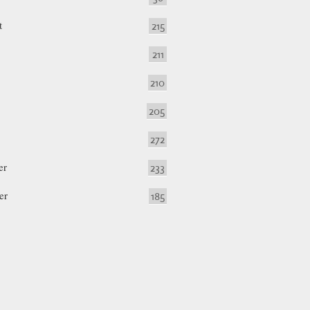
t
215
211
210
205
272
er
233
er
185