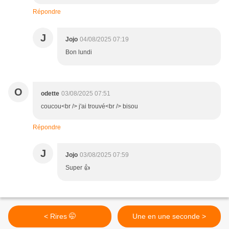
Répondre
J
Jojo
04/08/2025 07:19
Bon lundi
O
odette
03/08/2025 07:51
coucou<br /> j'ai trouvé<br /> bisou
Répondre
J
Jojo
03/08/2025 07:59
Super 👍
< Rires 🤭
Une en une seconde >