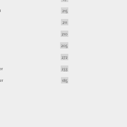
t
215
211
210
205
272
er
233
er
185