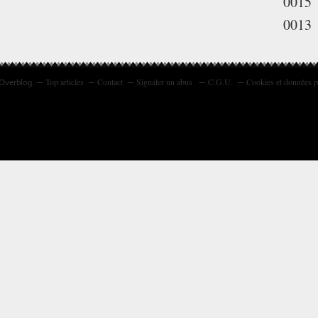
0015
0013
Top articles
Contact
Signaler un abus
C.G.U.
Cookies et données p
 Overblog