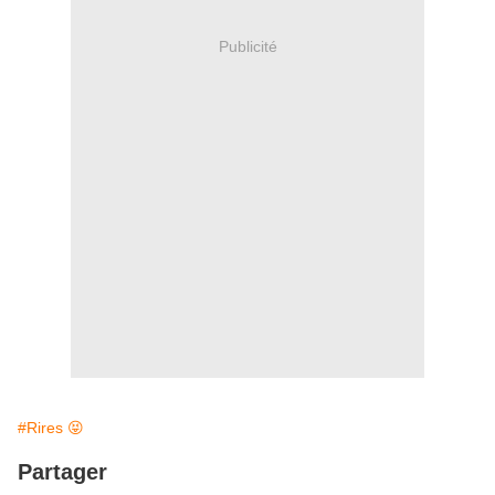
Publicité
#Rires 😝
Partager