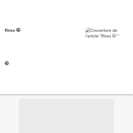
Rires 🤭
🤭