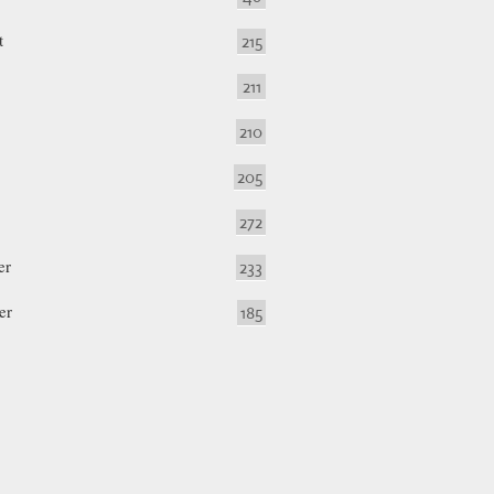
t
215
211
210
205
272
er
233
er
185