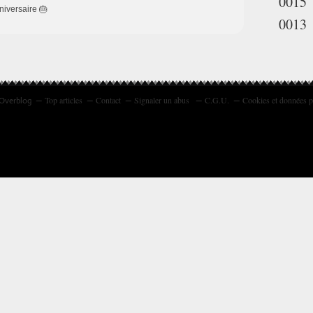
0015
niversaire 🎂
0013
Top articles
Contact
Signaler un abus
C.G.U.
Cookies et données p
 Overblog