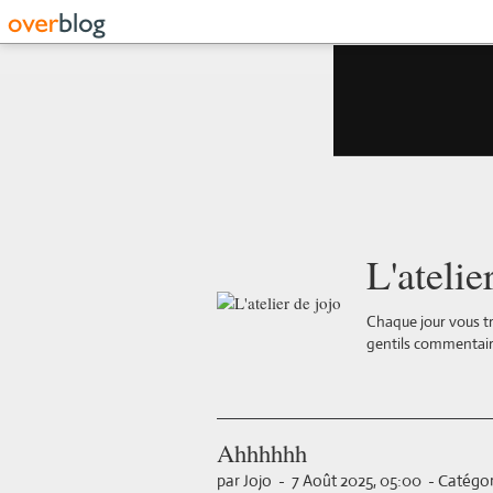
L'atelie
Chaque jour vous tr
gentils commentair
Ahhhhhh
par Jojo
-
7 Août 2025, 05:00
-
Catégor