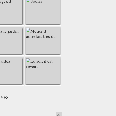
IVES
46