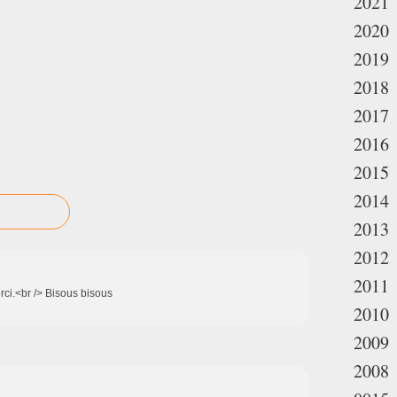
2021
2020
2019
2018
2017
2016
2015
2014
2013
2012
2011
erci.<br /> Bisous bisous
2010
2009
2008