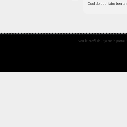
Cool de quoi faire bon an
Jojo
Voir le profil de
sur le portail