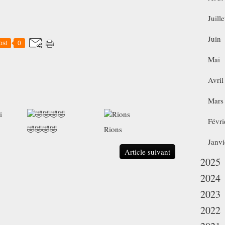
Juille
Juin
ost
0
Mai
Avril
Mars
Févri
🤣🤣🤣🤣
Rions
Janvi
Article suivant
2025
2024
2023
2022