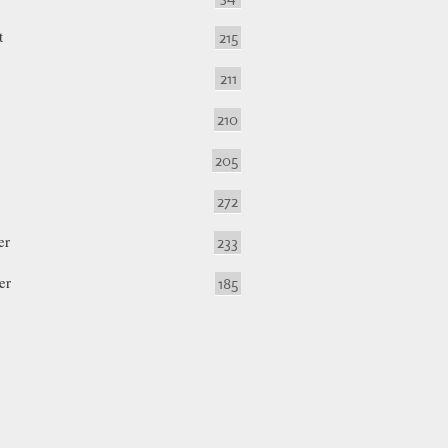
t
215
211
210
205
272
er
233
er
185