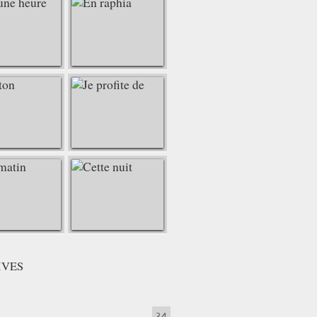
IVES
34