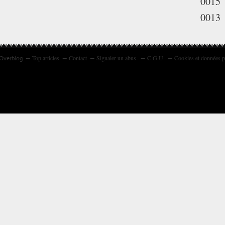
0015
0013
Top articles
Contact
Signaler un abus
C.G.U.
Cookies et données p
 Overblog