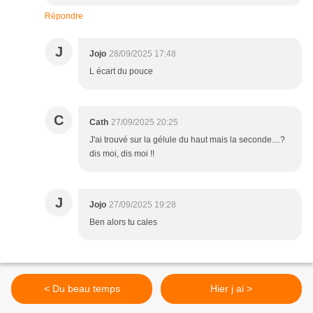
Répondre
J
Jojo
28/09/2025 17:48
L écart du pouce
C
Cath
27/09/2025 20:25
J'ai trouvé sur la gélule du haut mais la seconde....?
dis moi, dis moi !!
J
Jojo
27/09/2025 19:28
Ben alors tu cales
< Du beau temps
Hier j ai >