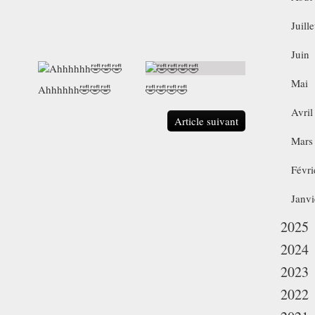
Juille
Juin
Mai
Ahhhhhh🤣🤣🤣
🤣🤣🤣🤣
Avril
Article suivant
Mars
Févri
Janvi
2025
2024
2023
2022