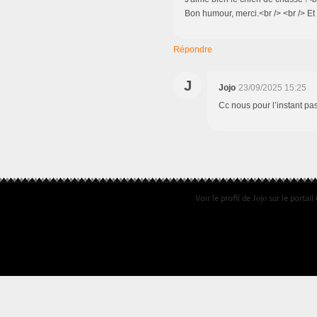
Bon humour, merci.<br /> <br /> Et
Répondre
J
Jojo
23/09/2025 15:25
Cc nous pour l’instant pas
Jojo
Voir le profil de
sur le portail