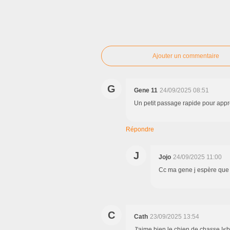
Ajouter un commentaire
G
Gene 11
24/09/2025 08:51
Un petit passage rapide pour appré
Répondre
J
Jojo
24/09/2025 11:00
Cc ma gene j espère que 
C
Cath
23/09/2025 13:54
J'aime bien le chien de chasse !<br