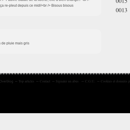
0015
 ça re-pleut depuis ce midi!<br /> Bisous bisous
0013
 de pluie mais gris
Top articles
Contact
Signaler un abus
C.G.U.
Cookies et données p
 Overblog