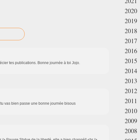
2021
2020
2019
2018
2017
2016
2015
cier tes publications. Bonne journée à toi Jojo.
2014
2013
2012
2011
tu vas bien passe une bonne journée bisous
2010
2009
2008
 /> Pauvre Statue de la liberté, elle a bien changé!! <br />