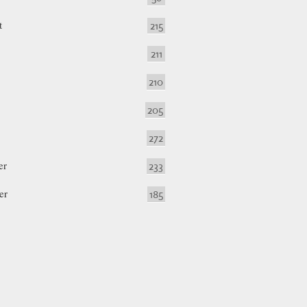
t
215
211
210
205
272
er
233
er
185