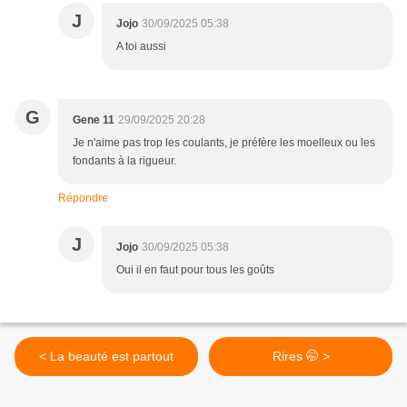
J
Jojo
30/09/2025 05:38
A toi aussi
G
Gene 11
29/09/2025 20:28
Je n'aime pas trop les coulants, je préfère les moelleux ou les
fondants à la rigueur.
Répondre
J
Jojo
30/09/2025 05:38
Oui il en faut pour tous les goûts
< La beauté est partout
Rires 🤭 >