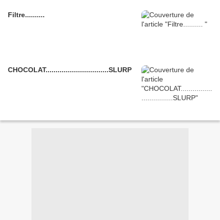
Filtre..........
CHOCOLAT................................SLURP