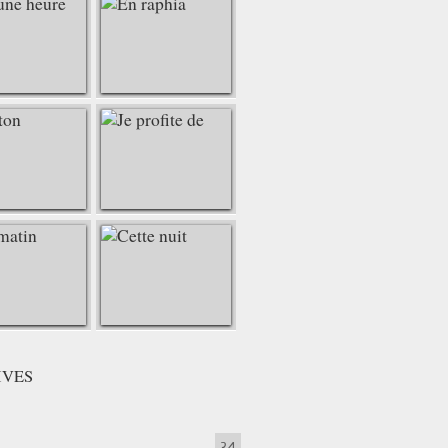
IVES
34