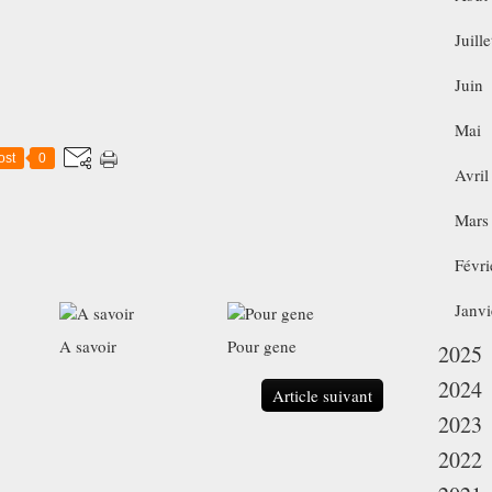
Juille
Juin
Mai
ost
0
Avril
Mars
Févri
Janvi
A savoir
Pour gene
2025
2024
Article suivant
2023
2022