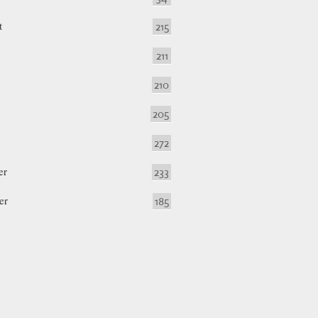
t
215
211
210
205
272
er
233
er
185