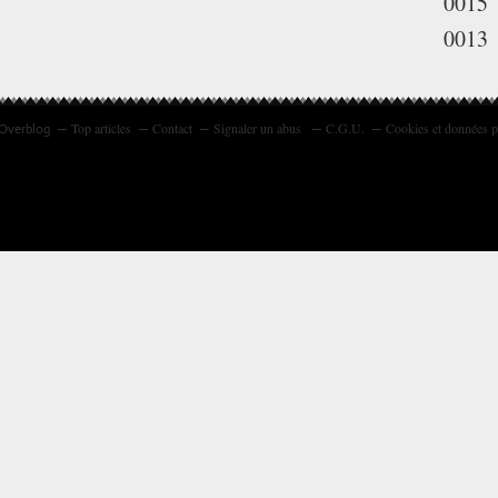
0015
0013
Top articles
Contact
Signaler un abus
C.G.U.
Cookies et données p
 Overblog