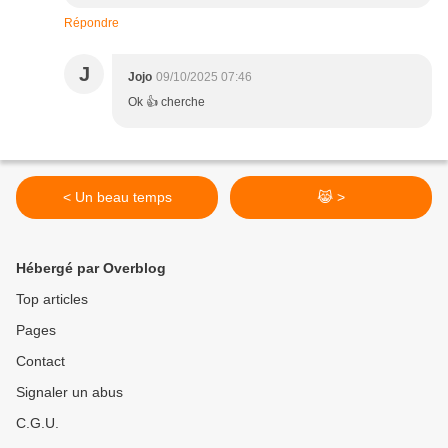
Répondre
J
Jojo
09/10/2025 07:46
Ok 👍 cherche
< Un beau temps
😹 >
Hébergé par Overblog
Top articles
Pages
Contact
Signaler un abus
C.G.U.