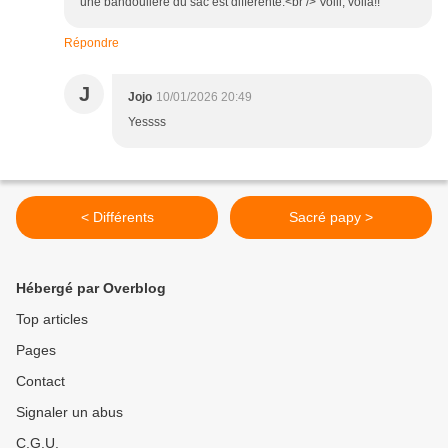
une bandoulière du sac est différente.<br /> Voili, voilà!!
Répondre
J
Jojo
10/01/2026 20:49
Yessss
< Différents
Sacré papy >
Hébergé par Overblog
Top articles
Pages
Contact
Signaler un abus
C.G.U.