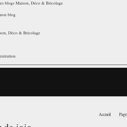
les blogs Maison, Déco & Bricolage
mon blog
ison, Déco & Bricolage
istration
Accueil
Page
r de jojo