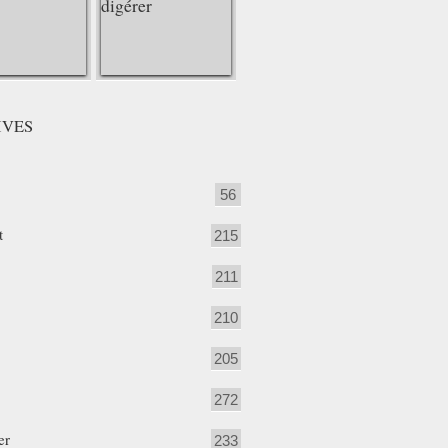
IVES
56
t
215
211
210
205
272
er
233