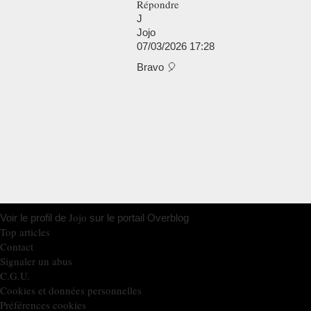
Répondre
J
Jojo
07/03/2026 17:28
Bravo 🎈
Jojo
Voir le profil de
sur le portail Overblog
Top articles
Contact
Signaler un abus
C.G.U.
Cookies et données personnelles
Préférences cookies