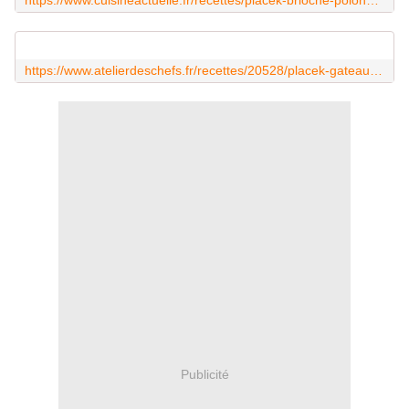
https://www.atelierdeschefs.fr/recettes/20528/placek-gateau-polonais-aux-raisins/
Publicité