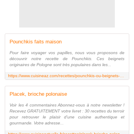
Pounchkis faits maison
Pour faire voyager vos papilles, nous vous proposons de
découvrir notre recette de Pounchkis. Ces beignets
originaires de Pologne sont très populaires dans les...
https://www.cuisineaz.com/recettes/pounchkis-ou-beignets-polonais-faits-maison-121637.aspx
Placek, brioche polonaise
Voir les 4 commentaires Abonnez-vous à notre newsletter !
Recevez GRATUITEMENT votre livret : 30 recettes du terroir
pour retrouver le plaisir d'une cuisine authentique et
gourmande. Votre adresse...
https://www.cuisineactuelle.fr/recettes/placek-brioche-polonaise-214152