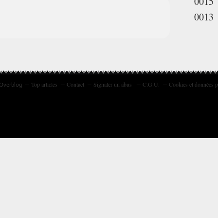
0015
0013
Top articles
Contact
Signaler un abus
C.G.U.
Cookies et données p
 Overblog