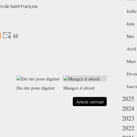
s de Saint François.
Juille
Juin
Mai
Avril
Mars
Févri
Janvi
Du rire pour digérer
Mangez d abord
2025
Article suivant
2024
2023
2022