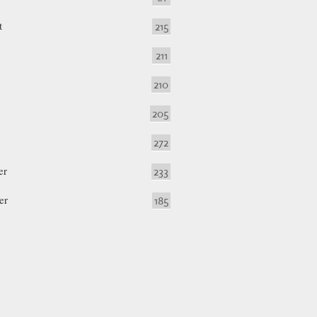
t
215
211
210
205
272
er
233
er
185