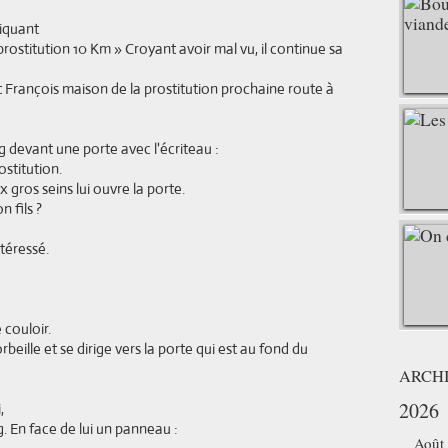
iquant
rostitution 10 Km » Croyant avoir mal vu, il continue sa
t François maison de la prostitution prochaine route à
ng devant une porte avec l'écriteau :
stitution.
 gros seins lui ouvre la porte.
 fils ?
ntéressé.
 couloir.
beille et se dirige vers la porte qui est au fond du
ARCH
2026
,
ng. En face de lui un panneau :
Août