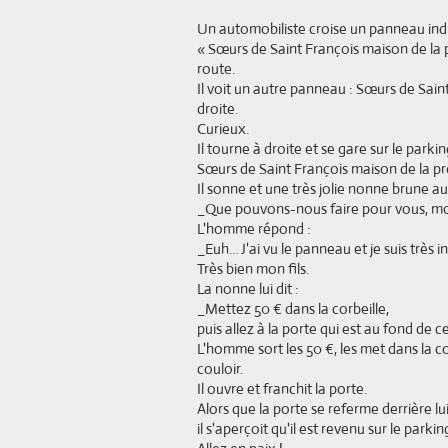
Un automobiliste croise un panneau ind
« Sœurs de Saint François maison de la p
route.
Il voit un autre panneau : Sœurs de Sain
droite.
Curieux.
Il tourne à droite et se gare sur le parki
Sœurs de Saint François maison de la pro
Il sonne et une très jolie nonne brune aux
_Que pouvons-nous faire pour vous, mon
L'homme répond :
_Euh... J'ai vu le panneau et je suis très i
Très bien mon fils.
La nonne lui dit :
_Mettez 50 € dans la corbeille,
puis allez à la porte qui est au fond de ce
L'homme sort les 50 €, les met dans la cor
couloir.
Il ouvre et franchit la porte.
Alors que la porte se referme derrière lui
il s'aperçoit qu'il est revenu sur le parki