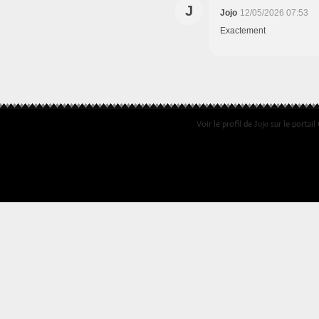
J
Jojo
12/05/2026 07:53
Exactement
Jojo
Voir le profil de
sur le portail