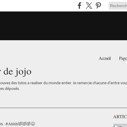
Accueil
Page
r de jojo
ouvez des tutos a realiser du monde entier. Je remercie chacune d'entre vous 
es déposés.
ARTIC
#Ahhh🤣🤣🤣😜
s :