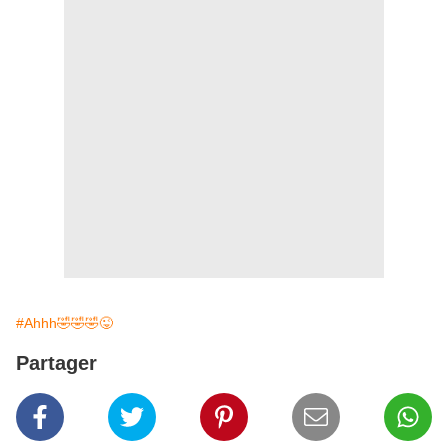
#Ahhh🤣🤣🤣😜
Partager