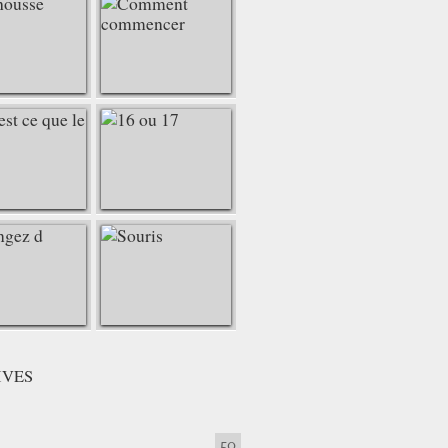
шнурке шьется очень легко! Справится даже новичок 
IVES
50