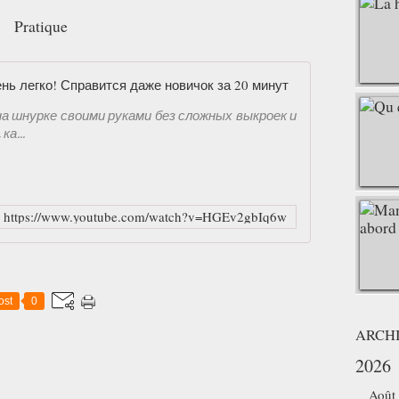
Pratique
🔥 Сумка на 
 шнурке своими руками без сложных выкроек и
ка...
https://www.youtube.com/watch?v=HGEv2gbIq6w
ost
0
ARCH
2026
Août