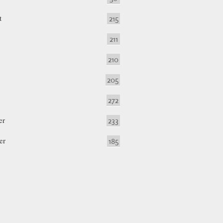
t
215
211
210
205
272
er
233
er
185