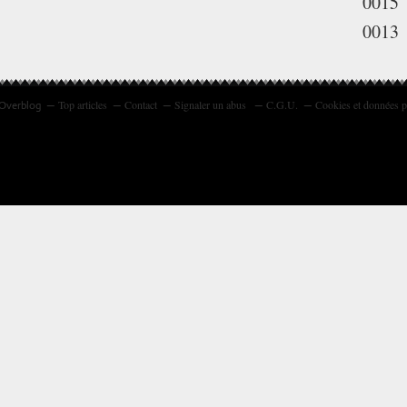
0015
0013
Top articles
Contact
Signaler un abus
C.G.U.
Cookies et données p
 Overblog