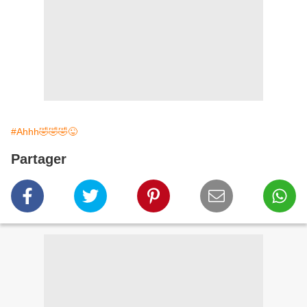
#Ahhh🤣🤣🤣😜
Partager