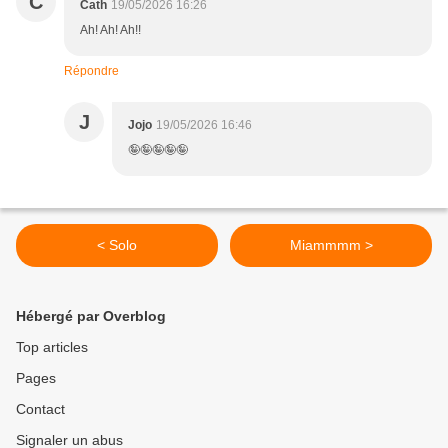
C
Cath
19/05/2026 16:26
Ah! Ah! Ah!!
Répondre
J
Jojo
19/05/2026 16:46
🤪🤪🤪🤪🤪
< Solo
Miammmm >
Hébergé par Overblog
Top articles
Pages
Contact
Signaler un abus