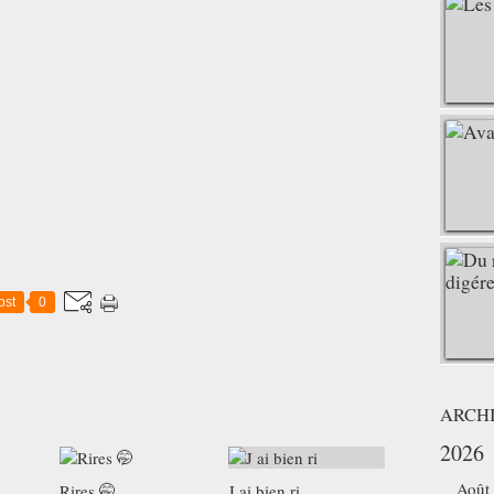
ost
0
ARCH
2026
Août
Rires 🤭
J ai bien ri