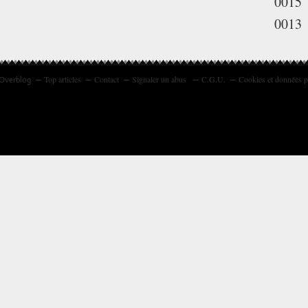
0015
0013
Top articles
Contact
Signaler un abus
C.G.U.
Cookies et données p
 Overblog