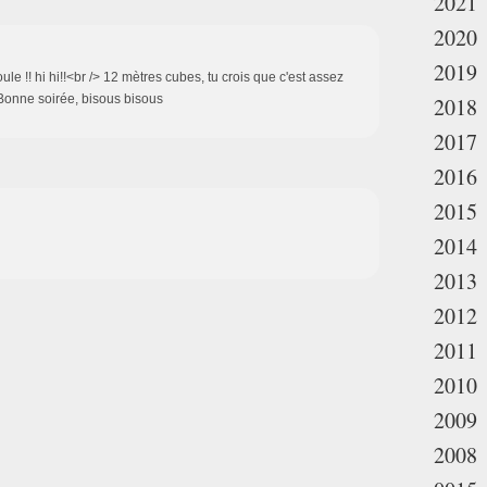
2021
2020
2019
le !! hi hi!!<br /> 12 mètres cubes, tu crois que c'est assez
> Bonne soirée, bisous bisous
2018
2017
2016
2015
2014
2013
2012
2011
2010
2009
2008