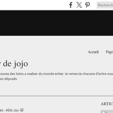
Accueil
Page
r de jojo
ouvez des tutos a realiser du monde entier. Je remercie chacune d'entre vous 
es déposés.
ARTIC
#Dû rire 🤣
es :