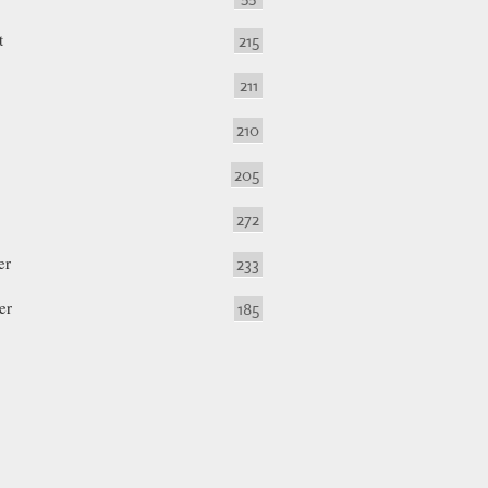
t
215
211
210
205
272
er
233
er
185