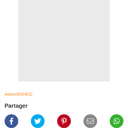
#Ahhh🤣🤣🤣😜
Partager