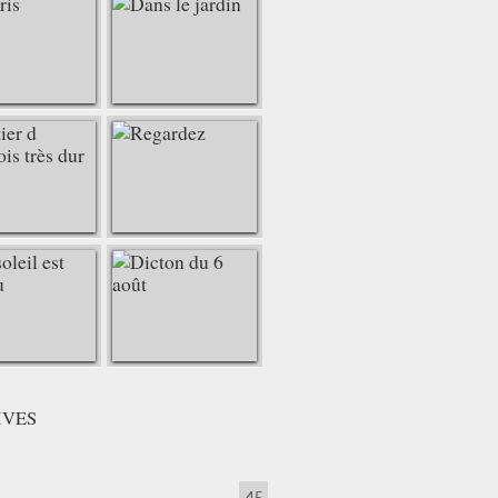
IVES
45