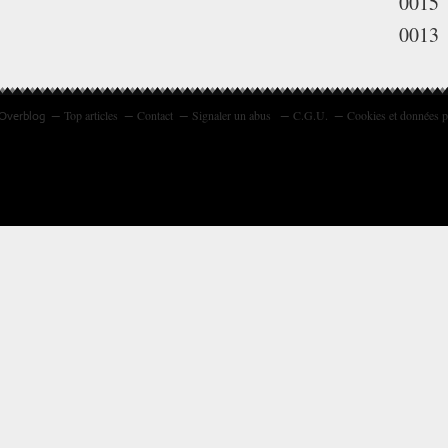
0015
0013
Top articles
Contact
Signaler un abus
C.G.U.
Cookies et données p
 Overblog