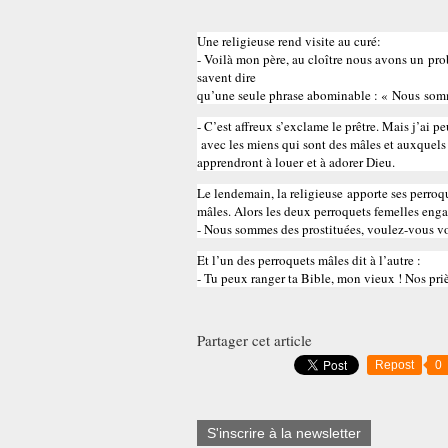
Une religieuse rend visite au curé:
- Voilà mon père, au cloître nous avons un pro
savent dire
qu’une seule phrase abominable : « Nous somm
- C’est affreux s’exclame le prêtre. Mais j’ai p
avec les miens qui sont des mâles et auxquels j’
apprendront à louer et à adorer Dieu.
Le lendemain, la religieuse apporte ses perro
mâles. Alors les deux perroquets femelles enga
- Nous sommes des prostituées, voulez-vous v
Et l’un des perroquets mâles dit à l’autre :
- Tu peux ranger ta Bible, mon vieux ! Nos priè
Partager cet article
Repost
0
S'inscrire à la newsletter