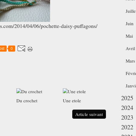
Juille
Juin
ess.com/2014/04/06/pochette-daisy-puffagons/
Mai
Avril
ost
0
Mars
Févri
Janvi
2025
Du crochet
Une etole
2024
Article suivant
2023
2022