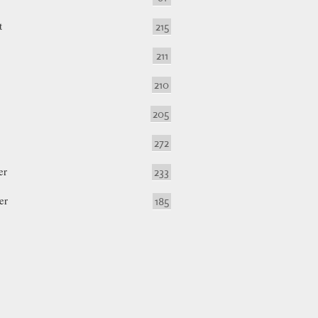
t
215
211
210
205
272
er
233
er
185