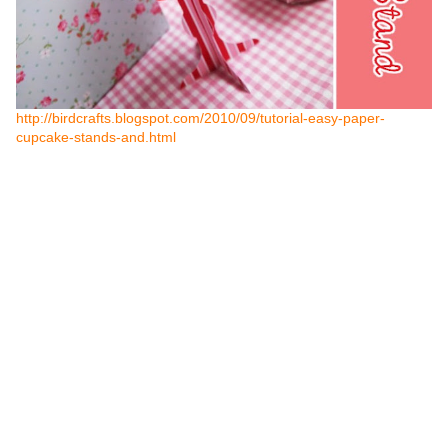
http://birdcrafts.blogspot.com/2010/09/tutorial-easy-paper-
cupcake-stands-and.html