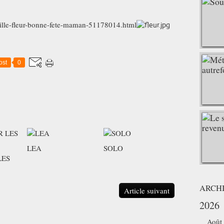
-grille-fleur-bonne-fete-maman-51178014.html
ost
0
LEA
SOLO
LES
ARCH
Article suivant
2026
Août