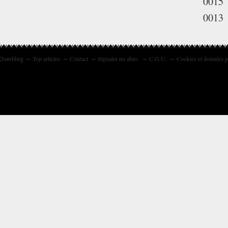
0015
0013
Top articles
Contact
Signaler un abus
C.G.U.
Cookies et données p
 Overblog