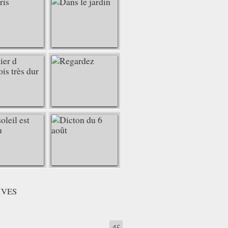
IVES
45