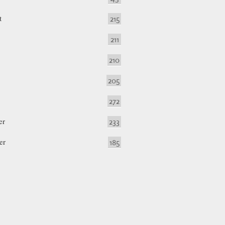
t
215
211
210
205
272
er
233
er
185