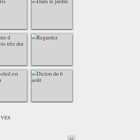
IVES
45