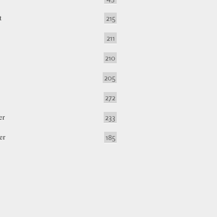
t
215
211
210
205
272
er
233
er
185