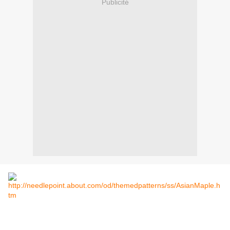
Publicité
http://needlepoint.about.com/od/themedpatterns/ss/AsianMaple.h
tm