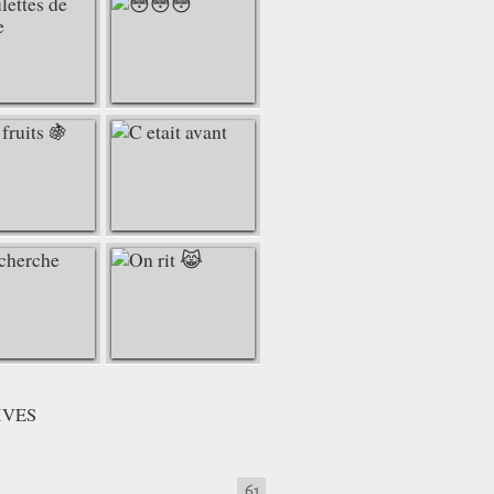
IVES
61