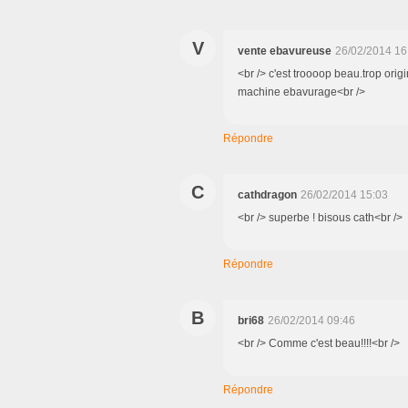
V
vente ebavureuse
26/02/2014 16
<br /> c'est troooop beau.trop orig
machine ebavurage<br />
Répondre
C
cathdragon
26/02/2014 15:03
<br /> superbe ! bisous cath<br />
Répondre
B
bri68
26/02/2014 09:46
<br /> Comme c'est beau!!!!<br />
Répondre