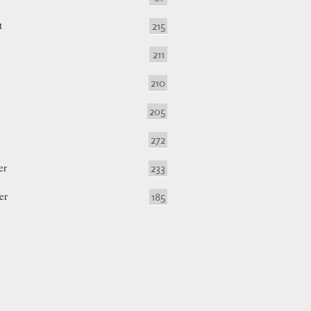
t
215
211
210
205
272
er
233
er
185