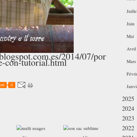
Juille
Juin
Mai
Avril
.blogspot.com.es/2014/07/por
e-con-tutorial.html
Mars
Févri
ost
0
Janvi
2025
2024
2023
2022