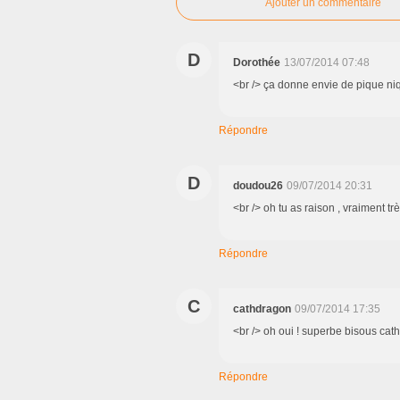
Ajouter un commentaire
D
Dorothée
13/07/2014 07:48
<br /> ça donne envie de pique nique
Répondre
D
doudou26
09/07/2014 20:31
<br /> oh tu as raison , vraiment t
Répondre
C
cathdragon
09/07/2014 17:35
<br /> oh oui ! superbe bisous cath
Répondre