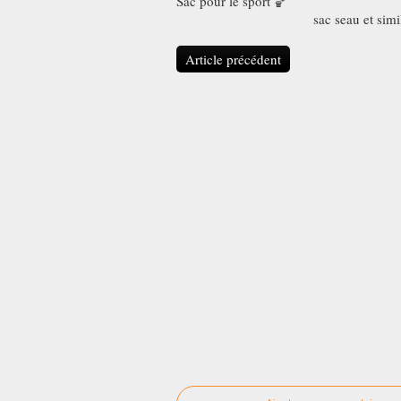
Sac pour le sport 🏀
sac seau et simi
Article précédent