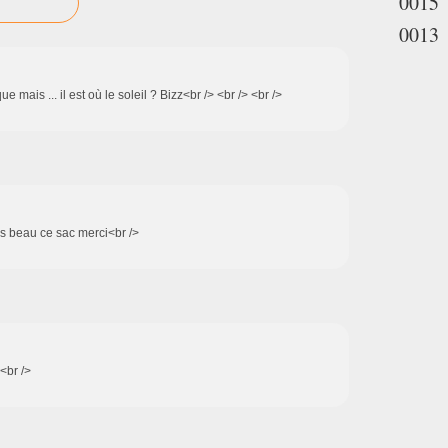
0015
0013
 mais ... il est où le soleil ? Bizz<br /> <br /> <br />
rès beau ce sac merci<br />
<br />