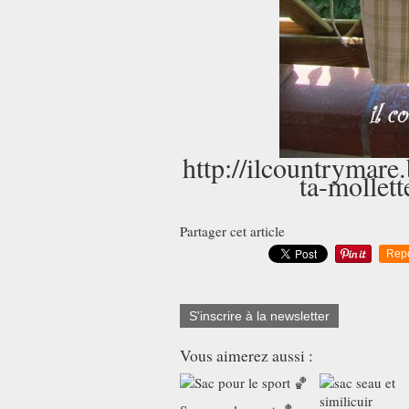
http://ilcountrymare
ta-mollett
Partager cet article
Rep
S'inscrire à la newsletter
Vous aimerez aussi :