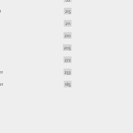
t
215
211
210
205
272
er
233
er
185