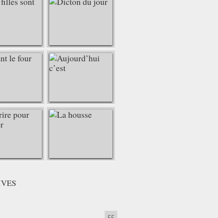
IVES
55