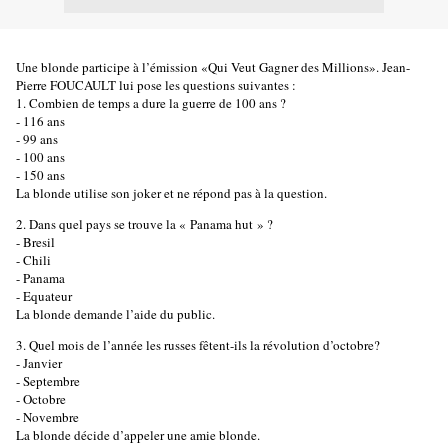
Une blonde participe à l’émission «Qui Veut Gagner des Millions». Jean-
Pierre FOUCAULT lui pose les questions suivantes :
1. Combien de temps a dure la guerre de 100 ans ?
- 116 ans
- 99 ans
- 100 ans
- 150 ans
La blonde utilise son joker et ne répond pas à la question.
2. Dans quel pays se trouve la « Panama hut » ?
- Bresil
- Chili
- Panama
- Equateur
La blonde demande l’aide du public.
3. Quel mois de l’année les russes fêtent-ils la révolution d’octobre?
- Janvier
- Septembre
- Octobre
- Novembre
La blonde décide d’appeler une amie blonde.