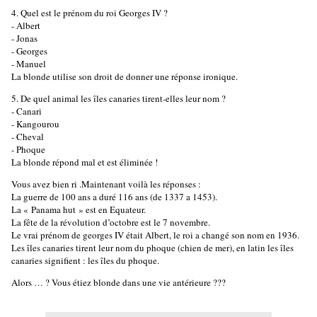
4. Quel est le prénom du roi Georges IV ?
- Albert
- Jonas
- Georges
- Manuel
La blonde utilise son droit de donner une réponse ironique.
5. De quel animal les îles canaries tirent-elles leur nom ?
- Canari
- Kangourou
- Cheval
- Phoque
La blonde répond mal et est éliminée !
Vous avez bien ri .Maintenant voilà les réponses :
La guerre de 100 ans a duré 116 ans (de 1337 a 1453).
La « Panama hut » est en Equateur.
La fête de la révolution d’octobre est le 7 novembre.
Le vrai prénom de georges IV était Albert, le roi a changé son nom en 1936.
Les îles canaries tirent leur nom du phoque (chien de mer), en latin les îles
canaries signifient : les îles du phoque.
Alors … ? Vous étiez blonde dans une vie antérieure ???