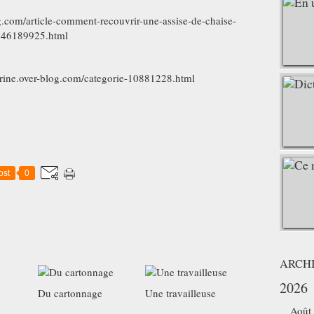
og.com/article-comment-recouvrir-une-assise-de-chaise-
46189925.html
erine.over-blog.com/categorie-10881228.html
ost
0
ARCH
2026
Du cartonnage
Une travailleuse
Août