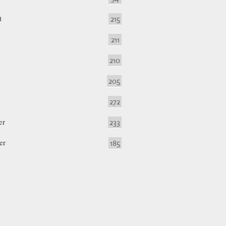
t
215
211
210
205
272
er
233
er
185