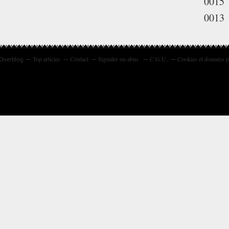
0015
0013
Top articles
Contact
Signaler un abus
C.G.U.
Cookies et données p
 Overblog