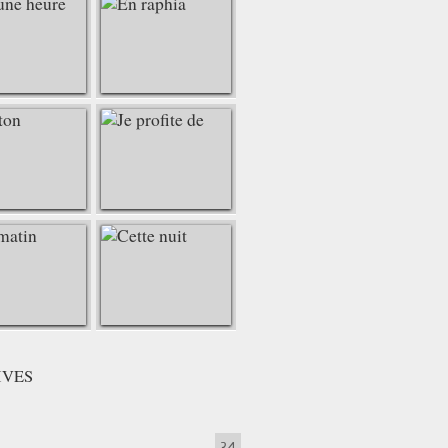
IVES
34