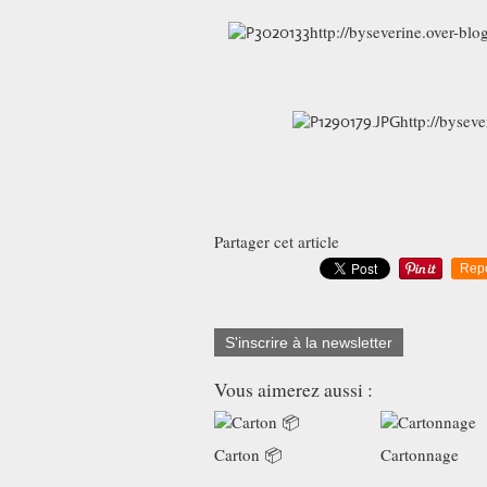
http://byseverine.over-bl
http://bysev
Partager cet article
Rep
S'inscrire à la newsletter
Vous aimerez aussi :
Carton 📦
Cartonnage