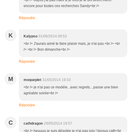
<br /> oupss j'ai pas mais si je vois je te dis direct merci
encore pour toutes ces recherches Sandy<br />
Répondre
K
Kalypso
01/06/2014 09:53
<br /> J'aurais aimé te faire plaisir mais, je n'ai pas.<br /> <br
/> <br /> Bon dimanche<br />
Répondre
M
moqueplet
31/05/2014 19:33
<br /> je n'ai pas ce modèle...avec regrets....passe une bien
agréable soirée<br />
Répondre
C
cathdragon
29/05/2014 19:57
<br /> heuuuu je suis désolée je n'ai pas jojo ! biosus cath<br