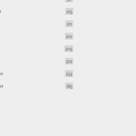
t
215
211
210
205
272
er
233
er
185