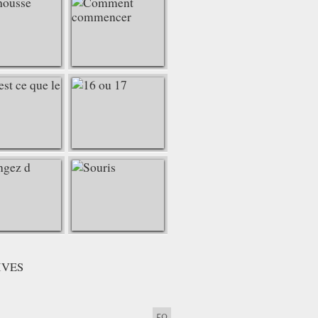
IVES
50