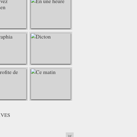
IVES
35