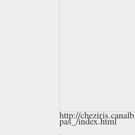
http://cheziris.cana
pas_/index.html