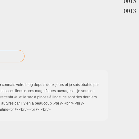
0015
0013
 je connais votre blog depuis deux jours et je suis ebahie par
tutos ,ces liens et ces magnifiques ouvrages !!!.je vous en
tte<br /> ,et le sac à pinces à linge .ce sont des derniers
 autyres car il y en a beaucoup .<br /> <br /> <br />
rtine<br /> <br /> <br /> <br />