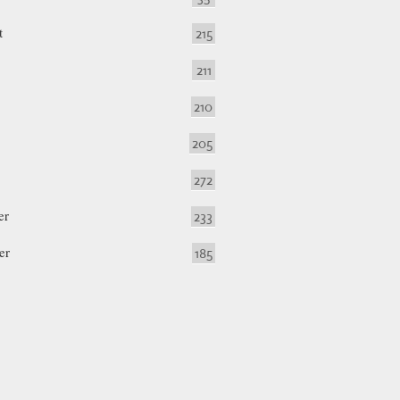
t
215
211
210
205
272
er
233
er
185