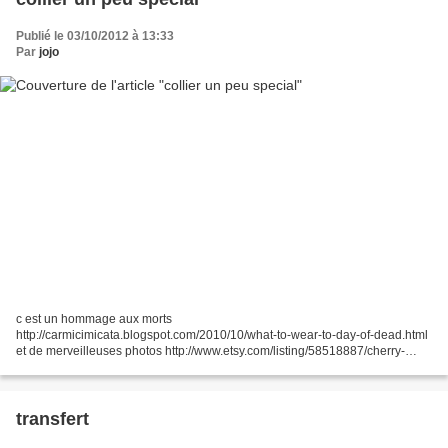
Publié le 03/10/2012 à 13:33
Par
jojo
c est un hommage aux morts
http://carmicimicata.blogspot.com/2010/10/what-to-wear-to-day-of-dead.html
et de merveilleuses photos http://www.etsy.com/listing/58518887/cherry-
tomato-pincushion-autumn-harvest?ref=v1_other_2
transfert