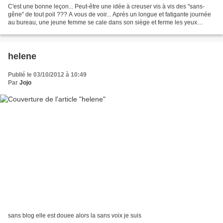
C'est une bonne leçon... Peut-être une idée à creuser vis à vis des "sans-
gêne" de tout poil ??? A vous de voir... Après un longue et fatigante journée
au bureau, une jeune femme se cale dans son siège et ferme les yeux
pendant que le train part de la...
helene
Publié le 03/10/2012 à 10:49
Par
Jojo
sans blog elle est douee alors la sans voix je suis