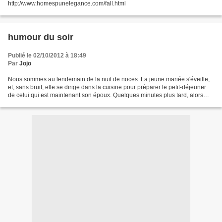
http://www.homespunelegance.com/fall.html
humour du soir
Publié le 02/10/2012 à 18:49
Par
Jojo
Nous sommes au lendemain de la nuit de noces. La jeune mariée s'éveille,
et, sans bruit, elle se dirige dans la cuisine pour préparer le petit-déjeuner
de celui qui est maintenant son époux. Quelques minutes plus tard, alors
que son étalon s'étire dans...