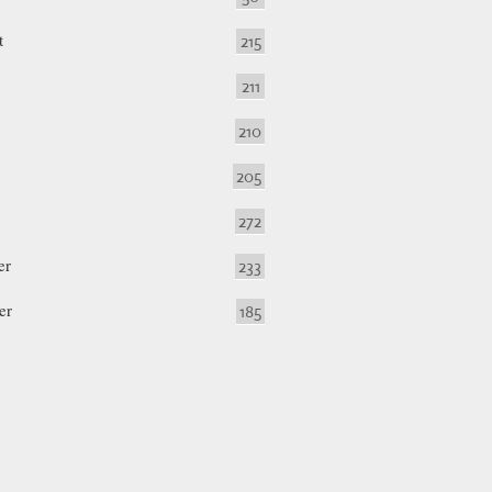
t
215
211
210
205
272
er
233
er
185