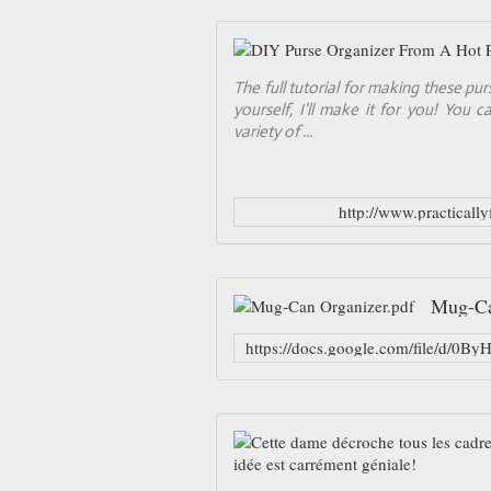
The full tutorial for making these pu
yourself, I'll make it for you! You 
variety of ...
http://www.practicall
Mug-Ca