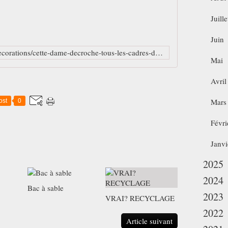
n
e
Juille
i
d
Juin
é
http://www.trucsetbricolages.com/decorations/cette-dame-decroche-tous-les-cadres-de-son-salon-pour-toute-la-saison-des-fetes-son-idee-est-carrement-geniale
e
Mai
t
e
Avril
l
l
Mars
ost
0
e
m
Févri
e
n
Janvi
t
b
2025
r
i
2024
Bac à sable
l
2023
VRAI? RECYCLAGE
l
a
2022
n
Article suivant