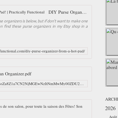
DIY Purse Organizer From A Hot Pad! | Practically Functional
rse organizers is below, but if don't want to make one
can find these purse organizers in my Etsy shop in a
yfunctional.com/diy-purse-organizer-from-a-hot-pad/
n Organizer.pdf
https://docs.google.com/file/d/0ByHoZa8Z1a7CN2NjMGEwNzItNmMwMy00ZDU2LWFiOTMtYWZjZmVmNzZmNzJi/edit?hl=en_GB
ARCH
Cette dame dé
2026
U
Août