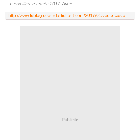
merveilleuse année 2017. Avec ...
http://www.leblog.coeurdartichaut.com/2017/01/veste-customisee-et-boucles-doreilles-assorties/
Publicité