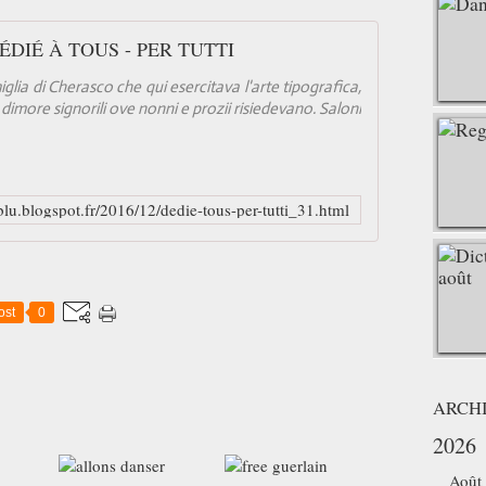
ÉDIÉ À TOUS - PER TUTTI
lia di Cherasco che qui esercitava l'arte tipografica,
imore signorili ove nonni e prozii risiedevano. Saloni
iblu.blogspot.fr/2016/12/dedie-tous-per-tutti_31.html
ost
0
ARCH
2026
Août