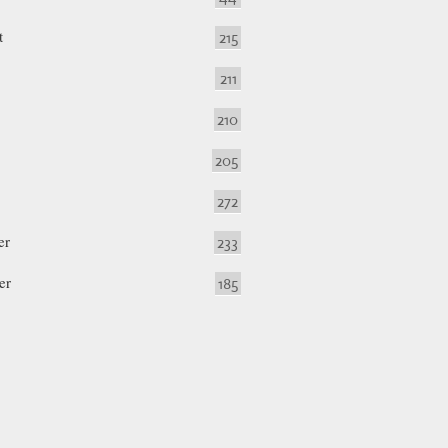
t
215
211
210
205
272
er
233
er
185