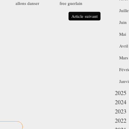
allons danser
free guerlain
Juille
Article suivant
Juin
Mai
Avril
Mars
Févri
Janvi
2025
2024
2023
2022