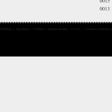
0015
0013
Top articles
Contact
Signaler un abus
C.G.U.
Cookies et données p
 Overblog