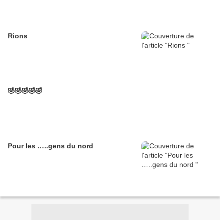
Rions
🤣🤣🤣🤣🤣
Pour les …..gens du nord