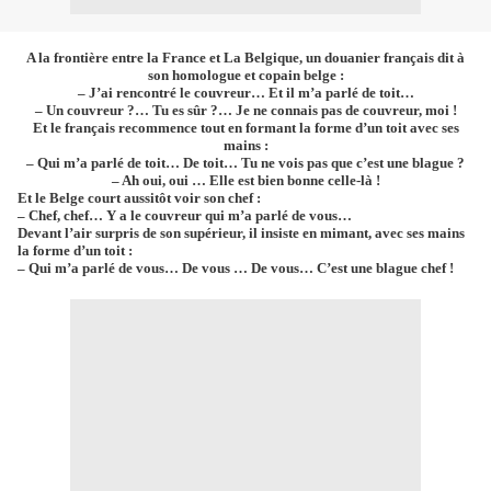
A la frontière entre la France et La Belgique, un douanier français dit à
son homologue et copain belge :
– J’ai rencontré le couvreur… Et il m’a parlé de toit…
– Un couvreur ?… Tu es sûr ?… Je ne connais pas de couvreur, moi !
Et le français recommence tout en formant la forme d’un toit avec ses
mains :
– Qui m’a parlé de toit… De toit… Tu ne vois pas que c’est une blague ?
– Ah oui, oui … Elle est bien bonne celle-là !
Et le Belge court aussitôt voir son chef :
– Chef, chef… Y a le couvreur qui m’a parlé de vous…
Devant l’air surpris de son supérieur, il insiste en mimant, avec ses mains
la forme d’un toit :
– Qui m’a parlé de vous… De vous … De vous… C’est une blague chef !