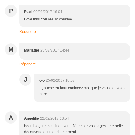
P
Patri
09/05/2017 16:04
Love this! You are so creative.
Répondre
M
Marjathe
23/02/2017 14:44
Répondre
J
jojo
25/02/2017 18:07
a gauche en haut contacez moi que je vous l envoies
merci
A
Angelilie
22/02/2017 13:54
beau blog. un plaisir de venir flâner sur vos pages. une belle
découverte et un enchantement.