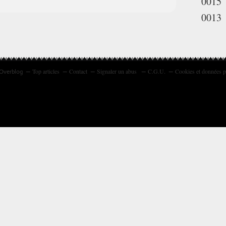
0015
0013
Top articles
Contact
Signaler un abus
C.G.U.
Cookies et données p
 Overblog