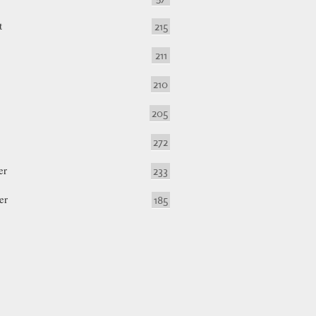
t
215
211
210
205
272
er
233
er
185