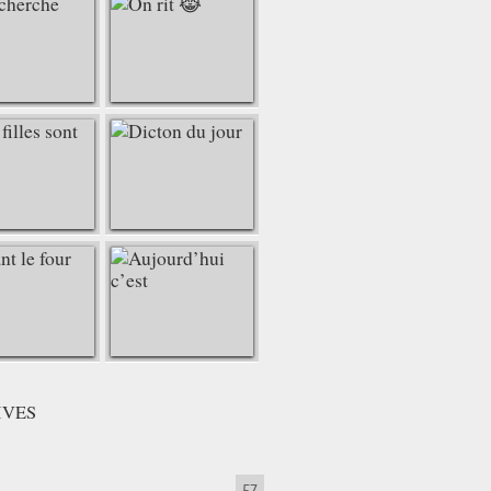
IVES
57