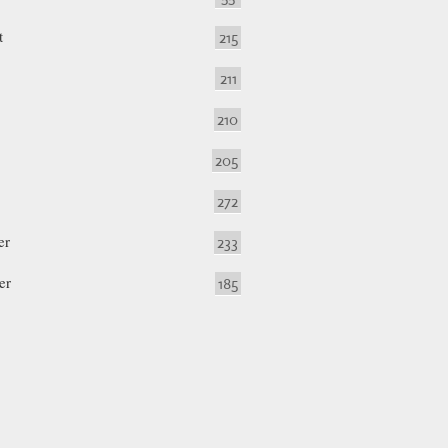
t
215
211
210
205
272
er
233
er
185